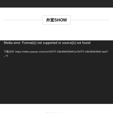
外宣SHOW
Media error: Format(s) not supported or source(s) not found
视
频
下载文件: https://video.paean.cn/sv/1a7bf7f7-18b36b638df/1a7bf7f7-18b36b638df.mp4?
播
_=1
放
器