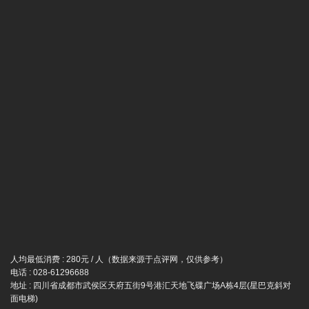
人均最低消费 : 280元 / 人（数据来源于点评网，仅供参考）
电话 : 028-61296688
地址 : 四川省成都市武侯区天府五街9号港汇天地飞碟广场A栋4层(星巴克斜对
面电梯)