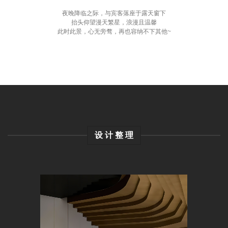
夜晚降临之际，与宾客落座于露天窗下
抬头仰望漫天繁星，浪漫且温馨
此时此景，心无旁骛，再也容纳不下其他~
设 计 整 理