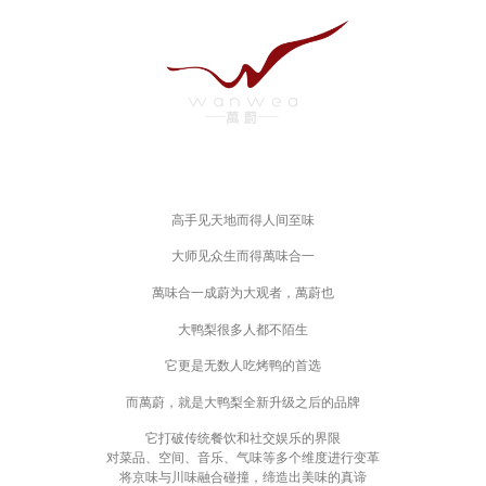
高手见天地而得人间至味
大师见众生而得萬味合一
萬味合一成蔚为大观者，萬蔚也
大鸭梨很多人都不陌生
它更是无数人吃烤鸭的首选
而萬蔚，就是大鸭梨全新升级之后的品牌
它打破传统餐饮和社交娱乐的界限
对菜品、空间、音乐、气味等多个维度进行变革
将京味与川味融合碰撞，缔造出美味的真谛