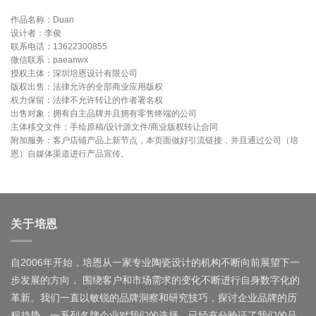
作品名称：Duan
设计者：李俊
联系电话：13622300855
微信联系：paeanwx
授权主体：深圳培恩设计有限公司
版权出售：法律允许的全部商业应用版权
权力保留：法律不允许转让的作者署名权
出售对象：拥有自主品牌并且拥有零售终端的公司
主体移交文件：手绘原稿/设计源文件/商业版权转让合同
附加服务：客户店铺产品上新节点，本页面做好引流链接，并且通过公司（培
恩）自媒体渠道进行产品宣传。
关于培恩
自2006年开始，培恩从一家专业陶瓷设计的机构不断向前展望下一
步发展的方向， 围绕客户和市场需求的变化不断进行自身数字化的
革新。我们一直以敏锐的品牌洞察和研究技巧，探讨企业品牌的历
程趋势。一系列名牌企业对我们的选择，已经充分验证了我们的品