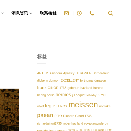
消息资讯
联系接触
标签
ARTI-M
Asianera
Aynsley
BERGNER
Bernardaud
dibbern
dunoon
EXCELLENT
fortnumandmason
franz
GINORI1735
gofortun
haviland
herend
hermes
hering berlin
j-l-coquet
kinway
KPM
l-
meissen
legle
objet
LENOX
noritake
paean
PITO
Richard Ginori 1735
richardginori1735
roberthaviland
royalcrownderby
royaldoulton
versace
丽固
如意
汉青
法国丽固
法蓝