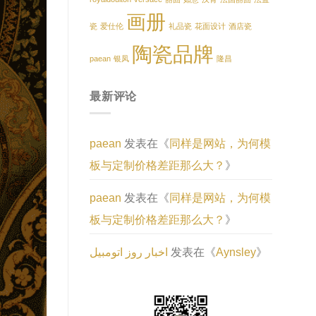
画册
瓷
爱仕伦
礼品瓷
花面设计
酒店瓷
陶瓷品牌
paean
银凤
隆昌
最新评论
paean
发表在《
同样是网站，为何模
板与定制价格差距那么大？
》
paean
发表在《
同样是网站，为何模
板与定制价格差距那么大？
》
اخبار روز اتومبیل
发表在《
Aynsley
》