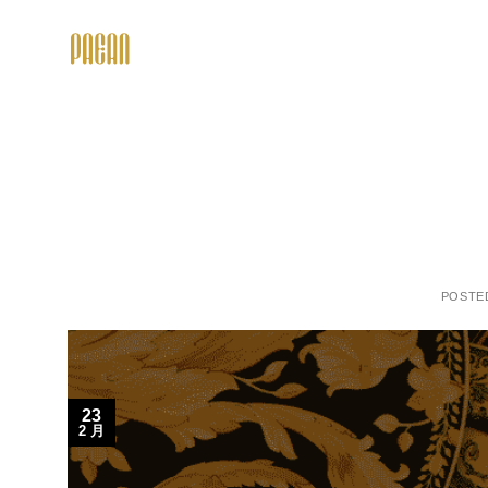
跳
转
至
内
容
POSTE
23
2 月