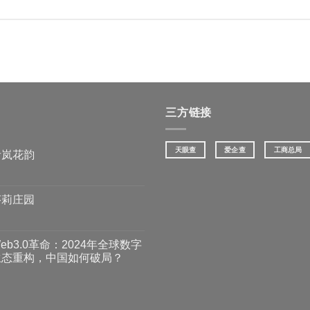
三方链接
天眼查
爱企查
工商总局
青岚花韵
莎莉庄园
eb3.0革命：2024年全球数字
生态重构，中国如何破局？