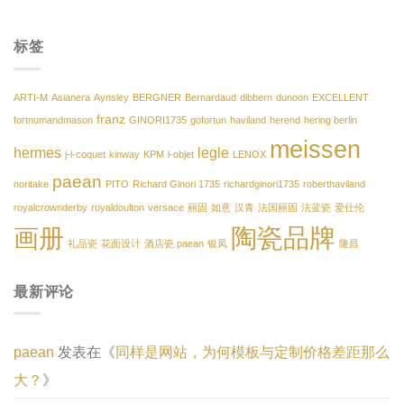
标签
ARTI-M
Asianera
Aynsley
BERGNER
Bernardaud
dibbern
dunoon
EXCELLENT
franz
fortnumandmason
GINORI1735
gofortun
haviland
herend
hering berlin
meissen
hermes
legle
j-l-coquet
kinway
KPM
l-objet
LENOX
paean
noritake
PITO
Richard Ginori 1735
richardginori1735
roberthaviland
royalcrownderby
royaldoulton
versace
丽固
如意
汉青
法国丽固
法蓝瓷
爱仕伦
陶瓷品牌
画册
礼品瓷
花面设计
酒店瓷 paean
银凤
隆昌
最新评论
paean
发表在《
同样是网站，为何模板与定制价格差距那么
大？
》